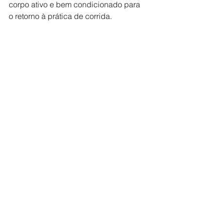
corpo ativo e bem condicionado para 
o retorno à prática de corrida.
Se você não consegue deixar a 
corrida de lado, é possível fazer 
pequenos circuitos na garagem ou 
mesmo correr subindo e descendo as 
escadas. Uma dica extra: para 
aqueles que não têm anilhas ou 
equipamentos de ginástica, é possível 
utilizar produtos de limpeza ou 
pacotes de mantimentos (arroz, feijão) 
para servir de peso! 
Pegue a sua toalha, garrafa de água e 
não deixe que o coronavírus acabe 
com a sua saúde e bem-estar e colha 
os benefícios físicos e mentais das 
atividades físicas durante o 