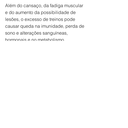
Além do cansaço, da fadiga muscular 
e do aumento da possibilidade de 
lesões, o excesso de treinos pode 
causar queda na imunidade, perda de 
sono e alterações sanguíneas, 
hormonais e no metabolismo, 
deixando o corpo mais suscetível a 
outras doenças. Já na área 
psicológica, pode gerar apatia, 
depressão e redução de interesse 
pelo esporte.
O ideal é ter uma planilha de treino, 
baseada nos interesses e objetivos 
com a corrida, para que o esporte seja 
prazeroso e, ao mesmo tempo, traga 
benefícios e resultados. 