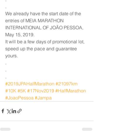
.
We already have the start date of the 
entries of MEIA MARATHON 
INTERNATIONAL OF JOÃO PESSOA, 
May 15, 2019.
It will be a few days of promotional lot, 
speed up the pace and guarantee 
yours.
.
.
.
#2019JPAHalfMarathon
#21097km
#10K
#5K
#17Nov2019
#HalfMarathon
#JoaoPessoa
#Jampa