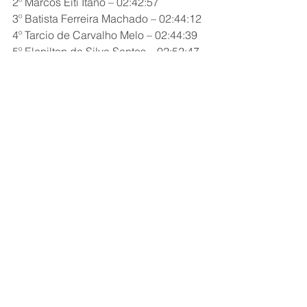
2º Marcos Eiti Itano – 02:42:57  
3º Batista Ferreira Machado – 02:44:12  
4º Tarcio de Carvalho Melo – 02:44:39  
5º Elenilton da Silva Santos – 02:52:47  
Feminino - 21 km
1º Yasmin da Silva Farias – 01:34:13  
2º Swara Ferraz de Sá Barreto – 
01:36:54  
3º Brenda Aline Pereira Miranda – 
01:36:54  
4º Irlaine Catarina Soares Rodrigues – 
01:37:07  
5º Isabelle de Moura Silva – 01:37:41  
Masculino - 21 km  
1º Itanício Vicente da Silva – 01:12:52  
2º Emanuel Silva Santos – 01:15:39  
3º Adriel Gomes – 01:17:20  