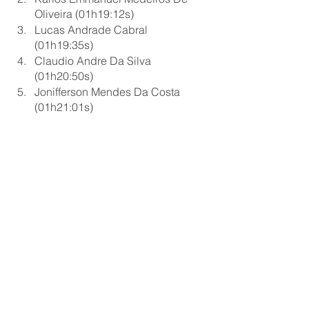
Oliveira (01h19:12s)
Lucas Andrade Cabral 
(01h19:35s)
Claudio Andre Da Silva 
(01h20:50s)
Jonifferson Mendes Da Costa 
(01h21:01s)
Categoria 10km:
Feminino:
Joelma Pereira De Andrade 
(39m36s)
Rosicleide Silveira Alves (41m29s)
Lyzandra De Hollanda Cavalcante 
Souto Maior (43m56s)
Rayane Emmile De Oliveira 
(46m11s)
Jessica Marinho Da Silva (47m35s)