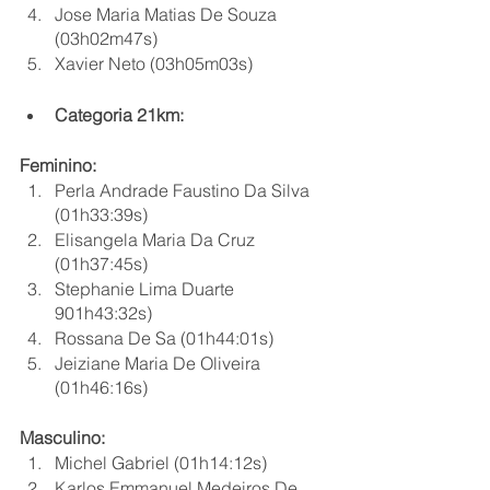
Jose Maria Matias De Souza 
(03h02m47s)
Xavier Neto (03h05m03s)
Categoria 21km:
Feminino:
Perla Andrade Faustino Da Silva 
(01h33:39s)
Elisangela Maria Da Cruz 
(01h37:45s)
Stephanie Lima Duarte 
901h43:32s)
Rossana De Sa (01h44:01s)
Jeiziane Maria De Oliveira 
(01h46:16s)
Masculino:
Michel Gabriel (01h14:12s)
Karlos Emmanuel Medeiros De 