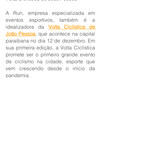
A Run, empresa especializada em 
eventos esportivos, também é a 
idealizadora da 
Volta Ciclística de 
João Pessoa
, que acontece na capital 
paraibana no dia 12 de dezembro. Em 
sua primeira edição, a Volta Ciclística 
promete ser o primeiro grande evento 
de ciclismo na cidade, esporte que 
vem crescendo desde o início da 
pandemia.
MEIA MARATONA DE JOÃO PESSOA
Data: 
14 de novembro
Início das provas: 
6 horas
Sequência de largadas:
1ª Largada - 21km
2ª Largada - 10km 